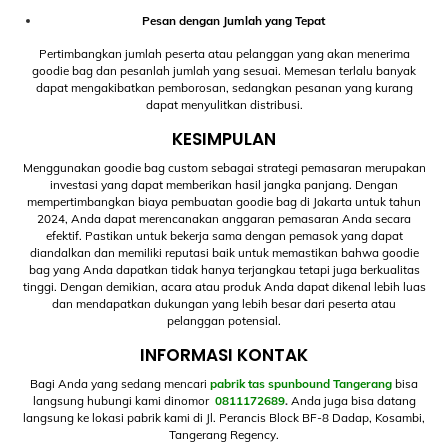
Pesan dengan Jumlah yang Tepat
Pertimbangkan jumlah peserta atau pelanggan yang akan menerima
goodie bag dan pesanlah jumlah yang sesuai. Memesan terlalu banyak
dapat mengakibatkan pemborosan, sedangkan pesanan yang kurang
dapat menyulitkan distribusi.
KESIMPULAN
Menggunakan goodie bag custom sebagai strategi pemasaran merupakan
investasi yang dapat memberikan hasil jangka panjang. Dengan
mempertimbangkan biaya pembuatan goodie bag di Jakarta untuk tahun
2024, Anda dapat merencanakan anggaran pemasaran Anda secara
efektif. Pastikan untuk bekerja sama dengan pemasok yang dapat
diandalkan dan memiliki reputasi baik untuk memastikan bahwa goodie
bag yang Anda dapatkan tidak hanya terjangkau tetapi juga berkualitas
tinggi. Dengan demikian, acara atau produk Anda dapat dikenal lebih luas
dan mendapatkan dukungan yang lebih besar dari peserta atau
pelanggan potensial.
INFORMASI KONTAK
Bagi Anda yang sedang mencari
pabrik tas spunbound Tangerang
bisa
langsung hubungi kami dinomor
0811172689
.
Anda juga bisa datang
langsung ke lokasi pabrik kami di Jl. Perancis Block BF-8 Dadap, Kosambi,
Tangerang Regency.