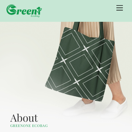
Skip
Men
to
content
About
GREENONE ECOBAG