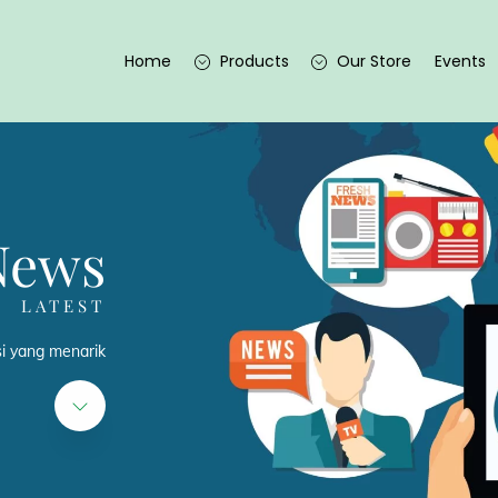
Home
Products
Our Store
Events
News
LATEST
si yang menarik