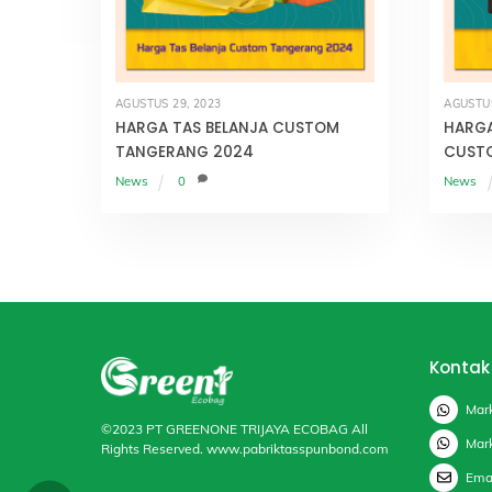
AGUSTUS 29, 2023
AGUSTUS
HARGA TAS BELANJA CUSTOM
HARGA
TANGERANG 2024
CUST
News
0
News
Kontak
Mar
©2023 PT GREENONE TRIJAYA ECOBAG All
Mar
Rights Reserved.
www.pabriktasspunbond.com
Ema