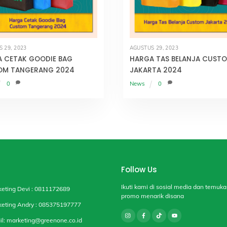
 29, 2023
AGUSTUS 29, 2023
 CETAK GOODIE BAG
HARGA TAS BELANJA CUST
OM TANGERANG 2024
JAKARTA 2024
0
News
0
Follow Us
Ikuti kami di sosial media dan temuka
keting Devi : 0811172689
promo menarik disana
keting Andry : 085375197777
il: marketing@greenone.co.id