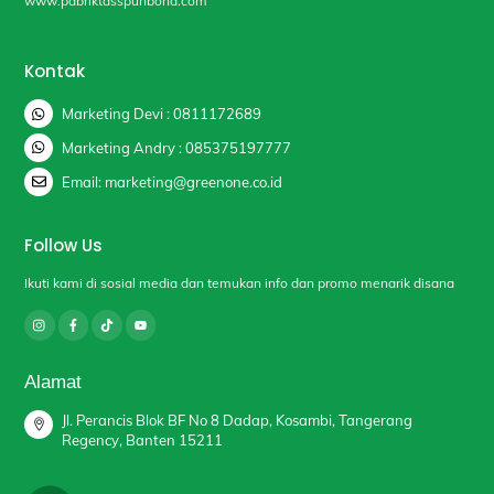
www.pabriktasspunbond.com
Kontak
Marketing Devi : 0811172689
Marketing Andry : 085375197777
Email: marketing@greenone.co.id
Follow Us
Ikuti kami di sosial media dan temukan info dan promo menarik disana
Alamat
Jl. Perancis Blok BF No 8 Dadap, Kosambi, Tangerang
Regency, Banten 15211